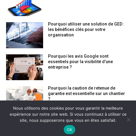
Pourquoi utiliser une solution de GED :
les bénéfices clés pour votre
organisation
Pourquoi les avis Google sont
essentiels pour la visibilité d’une
entreprise ?
Pourquoi la caution de retenue de
garantie est essentielle sur un chantier
?
Nous utilisons des cookies pour vous garantir la meilleure
expérience sur notre site web. Si vous continuez à utiliser ce
site, nous supposerons que vous en êtes satisfait.
OK
© 2026 EntrepriseBusiness