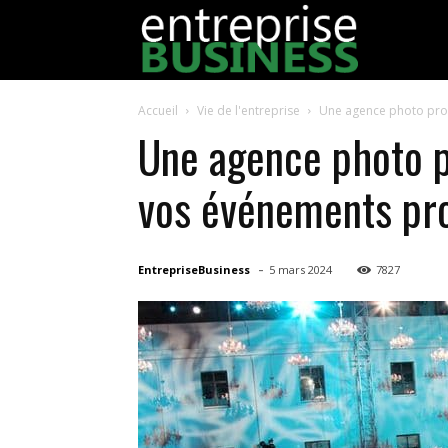
EntrepriseBu
Accueil
Vie de l'entreprise
Une agence photo prop
Une agence photo p
vos événements pro
-
EntrepriseBusiness
5 mars 2024
7827