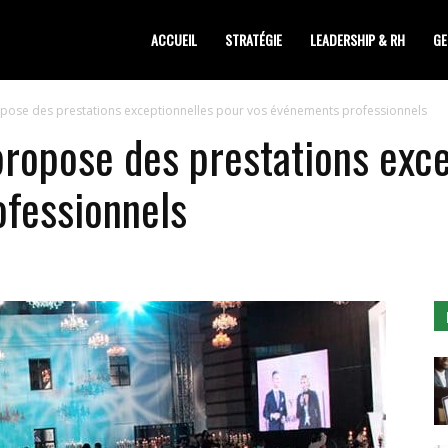
siness
ACCUEIL
STRATÉGIE
LEADERSHIP & RH
GE
ose des prestations exceptionnelles pour vos événements professionnels
ropose des prestations exce
fessionnels