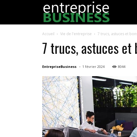
EntrepriseBu
Accueil
Vie de l'entreprise
7 trucs, astuces et bo
7 trucs, astuces et
-
EntrepriseBusiness
1 février 2024
8044