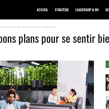
siness
ACCUEIL
STRATÉGIE
LEADERSHIP & RH
GE
ns plans pour se sentir bien en coworking
 bons plans pour se sentir b