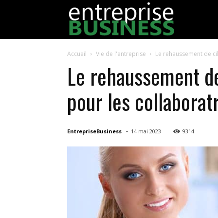
EntrepriseBu
Accueil
Vie de l'entreprise
Le rehaussement de cils
Le rehaussement de 
pour les collaborat
-
EntrepriseBusiness
14 mai 2023
9314