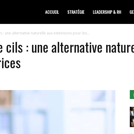
siness
ACCUEIL
STRATÉGIE
LEADERSHIP & RH
GE
 : une alternative naturelle aux extensions pour les...
cils : une alternative natur
rices